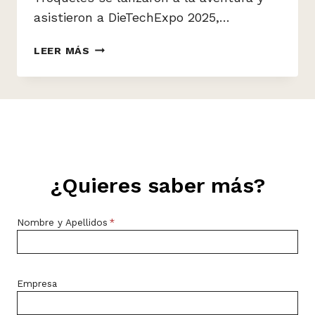
asistieron a DieTechExpo 2025,…
DE
LEER MÁS
PRAGA
A
BCN:
APRENDIENDO,
CONECTANDO
Y
LLENÁNDONOS
DE
¿Quieres saber más?
INSPIRACIÓN
EN
Nombre y Apellidos
*
DIETECHEXPO
2025!
Empresa