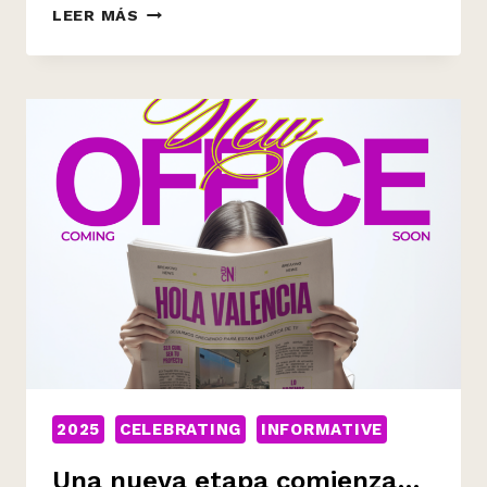
LEER MÁS
LA
NAVIDAD
YA
HA
LLEGADO
A
BCN
TROQUELES
2025
CELEBRATING
INFORMATIVE
Una nueva etapa comienza…