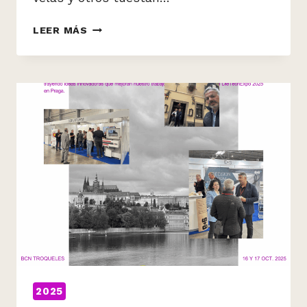
LEER MÁS
NO
TRICKS,
JUST
TREATS…
¡Y
PROYECTOS
QUE
NO
ASUSTAN!
2025