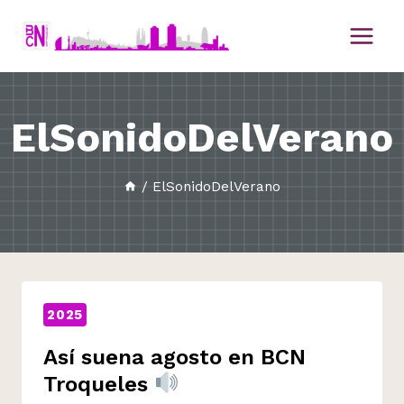
Saltar
al
contenido
ElSonidoDelVerano
/
ElSonidoDelVerano
2025
Así suena agosto en BCN
Troqueles