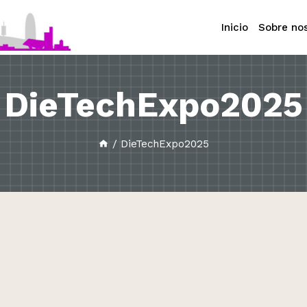
Inicio
Sobre no
DieTechExpo2025
/
DieTechExpo2025