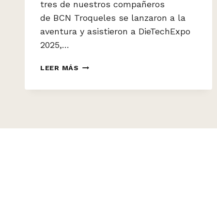
tres de nuestros compañeros
de BCN Troqueles se lanzaron a la
aventura y asistieron a DieTechExpo
2025,…
DE
LEER MÁS
PRAGA
A
BCN:
APRENDIENDO,
CONECTANDO
Y
LLENÁNDONOS
DE
INSPIRACIÓN
EN
DIETECHEXPO
2025!