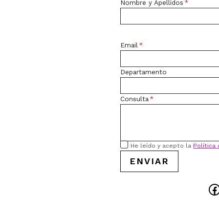
Nombre y Apellidos
*
Email
*
Departamento
Consulta
*
He leído y acepto la
Política
ENVIAR
F