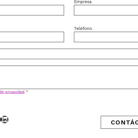
Empresa
Teléfono
 de privacidad
.
*
acebook
LinkedIn
CONTÁ