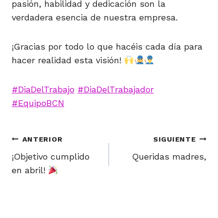
pasión, habilidad y dedicación son la
verdadera esencia de nuestra empresa.
¡Gracias por todo lo que hacéis cada día para
hacer realidad esta visión!
#
DiaDelTrabajo
#
DiaDelTrabajador
#
EquipoBCN
Navegación
ANTERIOR
SIGUIENTE
de
¡Objetivo cumplido
Queridas madres,
en abril!
entradas