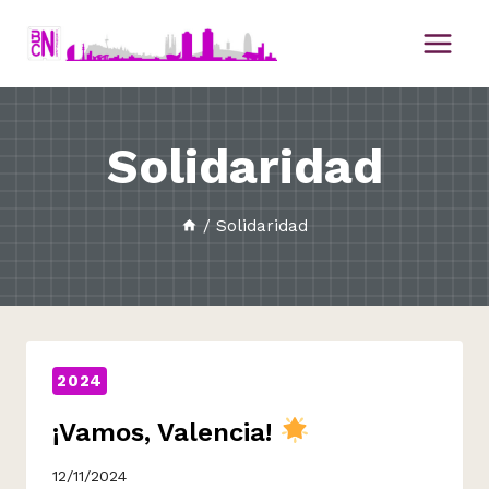
Saltar
al
contenido
Solidaridad
/
Solidaridad
2024
¡Vamos, Valencia!
12/11/2024