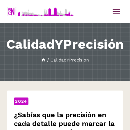
Saltar
al
contenido
CalidadYPrecisión
/
CalidadYPrecisión
2024
¿Sabías que la precisión en
cada detalle puede marcar la