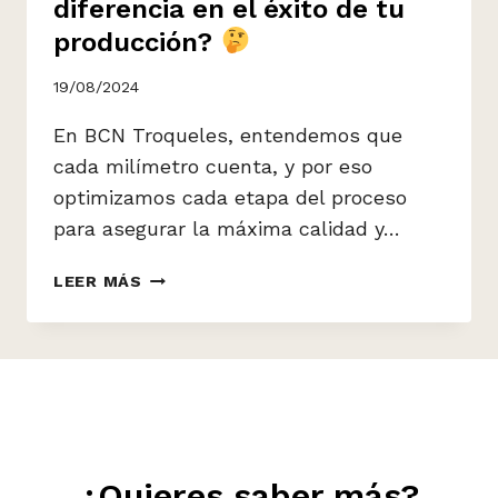
diferencia en el éxito de tu
producción?
19/08/2024
En BCN Troqueles, entendemos que
cada milímetro cuenta, y por eso
optimizamos cada etapa del proceso
para asegurar la máxima calidad y…
¿SABÍAS
LEER MÁS
QUE
LA
PRECISIÓN
EN
CADA
DETALLE
PUEDE
MARCAR
¿Quieres saber más?