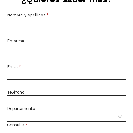
LA
DIFERENCIA
Nombre y Apellidos
*
EN
EL
ÉXITO
DE
Empresa
TU
PRODUCCIÓN?
Email
*
Teléfono
Departamento
Consulta
*