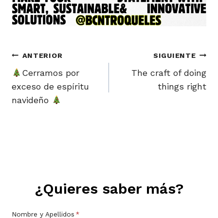
Navegación
ANTERIOR
SIGUIENTE
de
Cerramos por
The craft of doing
exceso de espíritu
things right
entradas
navideño
¿Quieres saber más?
Nombre y Apellidos
*