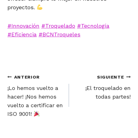
proyectos.
#
Innovación
#
Troquelado
#
Tecnología
#
Eficiencia
#
BCNTroqueles
Navegación
ANTERIOR
SIGUIENTE
de
¡Lo hemos vuelto a
¡El troquelado en
hacer! ¡Nos hemos
todas partes!
entradas
vuelto a certificar en
ISO 9001!